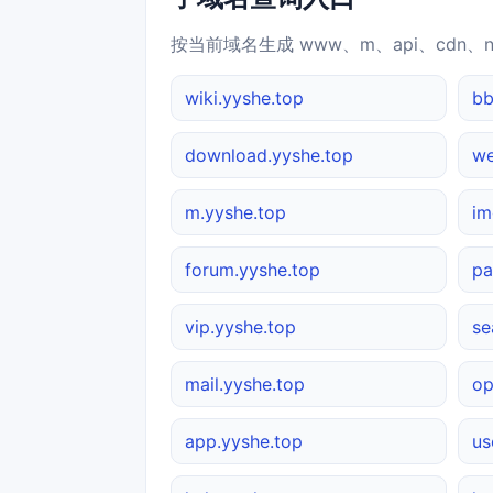
按当前域名生成 www、m、api、cdn、
wiki.yyshe.top
bb
download.yyshe.top
we
m.yyshe.top
im
forum.yyshe.top
pa
vip.yyshe.top
se
mail.yyshe.top
op
app.yyshe.top
us