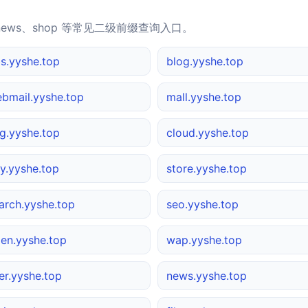
news、shop 等常见二级前缀查询入口。
s.yyshe.top
blog.yyshe.top
bmail.yyshe.top
mall.yyshe.top
g.yyshe.top
cloud.yyshe.top
y.yyshe.top
store.yyshe.top
arch.yyshe.top
seo.yyshe.top
en.yyshe.top
wap.yyshe.top
er.yyshe.top
news.yyshe.top