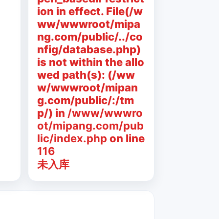
ion in effect. File(/w
ww/wwwroot/mipa
ng.com/public/../co
nfig/database.php)
is not within the allo
wed path(s): (/ww
w/wwwroot/mipan
g.com/public/:/tm
p/) in
/www/wwwro
ot/mipang.com/pub
lic/index.php
on line
116
未入库