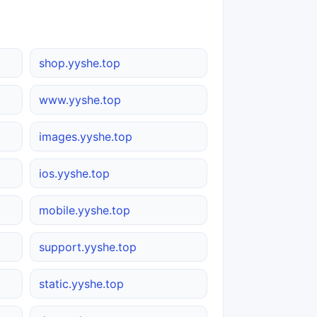
shop.yyshe.top
www.yyshe.top
images.yyshe.top
ios.yyshe.top
mobile.yyshe.top
support.yyshe.top
static.yyshe.top