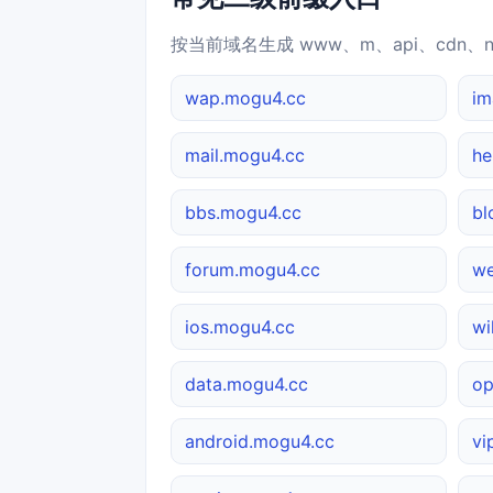
按当前域名生成 www、m、api、cdn、
wap.mogu4.cc
im
mail.mogu4.cc
he
bbs.mogu4.cc
bl
forum.mogu4.cc
we
ios.mogu4.cc
wi
data.mogu4.cc
op
android.mogu4.cc
vi