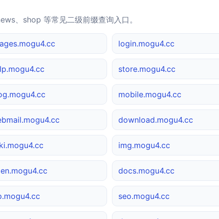
news、shop 等常见二级前缀查询入口。
ages.mogu4.cc
login.mogu4.cc
lp.mogu4.cc
store.mogu4.cc
og.mogu4.cc
mobile.mogu4.cc
bmail.mogu4.cc
download.mogu4.cc
ki.mogu4.cc
img.mogu4.cc
en.mogu4.cc
docs.mogu4.cc
p.mogu4.cc
seo.mogu4.cc