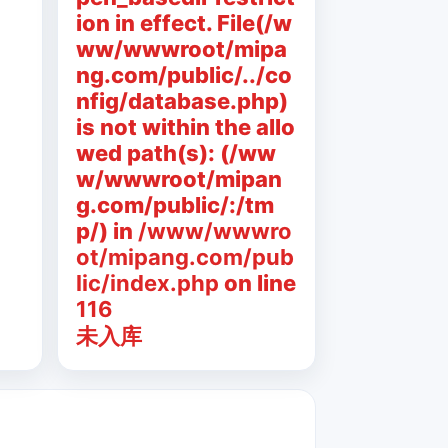
ion in effect. File(/w
ww/wwwroot/mipa
ng.com/public/../co
nfig/database.php)
is not within the allo
wed path(s): (/ww
w/wwwroot/mipan
g.com/public/:/tm
p/) in
/www/wwwro
ot/mipang.com/pub
lic/index.php
on line
116
未入库